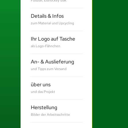
Fußball, Eishockey usw.
Details & Infos
zum Material und Upcycling
Ihr Logo auf Tasche
als Logo-Fähnchen
An- & Auslieferung
und Tipps zum Versand
über uns
und das Projekt
Herstellung
Bilder der Arbeitsschritte