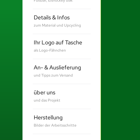
Fußball, Eishockey usw.
Details & Infos
zum Material und Upcycling
Ihr Logo auf Tasche
als Logo-Fähnchen
An- & Auslieferung
und Tipps zum Versand
über uns
und das Projekt
Herstellung
Bilder der Arbeitsschritte