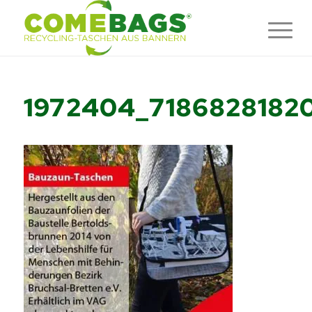
1972404_7186828182