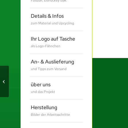
Fußball, Eishockey usw.
Details & Infos
zum Material und Upcycling
Ihr Logo auf Tasche
als Logo-Fähnchen
An- & Auslieferung
und Tipps zum Versand
JFBB – Filmfestival
über uns
Berlin
und das Projekt
Herstellung
Bilder der Arbeitsschritte