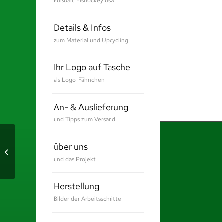
Fußball, Eishockey usw.
Details & Infos
zum Material und Upcycling
Ihr Logo auf Tasche
als Logo-Fähnchen
An- & Auslieferung
und Tipps zum Versand
über uns
Gemeinde Empfingen
und das Projekt
Herstellung
Bilder der Arbeitsschritte