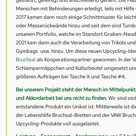
gestanzt, gereinigt und anschließend genäht. Die Ha
Menschen mit Behinderungen erledigt, teils mit Hilfe 
2017 kamen dann noch einige Schnittmuster für leicht
oder Messerückwände hinzu und seit dem sind Turnbe
unserem Portfolio, welche im Standort Graben-Neud
2021 kam dann auch die Verarbeitung von Trikots und
Gymbags usw. hinzu. Um diese neuen Upcycling-Ide
Bruchsal
als Kooperationspartner gewonnen. In der 
Schlampermäppchen und Kulturbeutel umgesetzt und 
größeren Aufträgen bei Tasche X und Tasche #4.
Bei unserem Projekt steht der Mensch im Mittelpunkt
und Akkordarbeit bei uns nicht zu finden.
Wir sind sto
entstandene Produkt ein Unikat ist. Mittlerweile ist di
der Lebenshilfe Bruchsal-Bretten und der VAW Bruchs
Upcycling-Produkte voll ausgelastet.