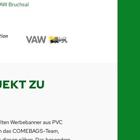
AW Bruchsal
JEKT ZU
e alten Werbebanner aus PVC
s an das COMEBAGS-Team,
r diesen nähen. Das besondere