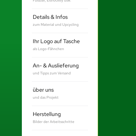
Fußball, Eishockey usw.
Details & Infos
zum Material und Upcycling
Ihr Logo auf Tasche
als Logo-Fähnchen
An- & Auslieferung
und Tipps zum Versand
über uns
und das Projekt
Herstellung
Bilder der Arbeitsschritte