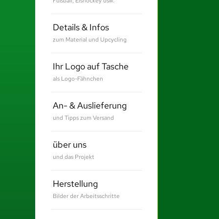
Fußball, Eishockey usw.
Details & Infos
zum Material und Upcycling
Ihr Logo auf Tasche
als Logo-Fähnchen
An- & Auslieferung
und Tipps zum Versand
über uns
und das Projekt
Herstellung
Bilder der Arbeitsschritte