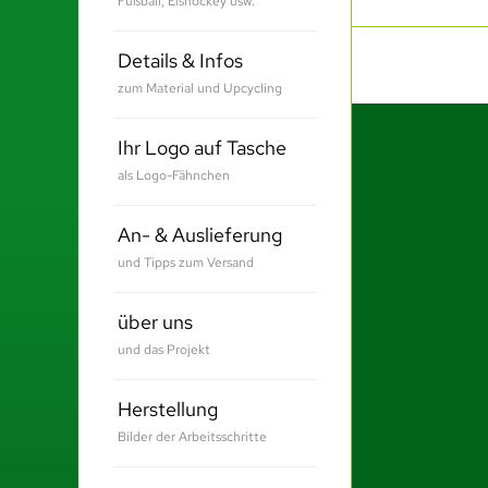
Fußball, Eishockey usw.
Details & Infos
zum Material und Upcycling
Ihr Logo auf Tasche
als Logo-Fähnchen
An- & Auslieferung
und Tipps zum Versand
über uns
und das Projekt
Herstellung
Bilder der Arbeitsschritte