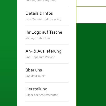
Fußball, Eishockey usw.
Details & Infos
zum Material und Upcycling
Ihr Logo auf Tasche
als Logo-Fähnchen
An- & Auslieferung
und Tipps zum Versand
über uns
und das Projekt
Herstellung
Bilder der Arbeitsschritte