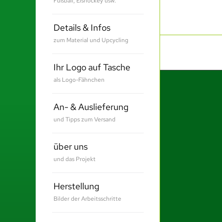
Fußball, Eishockey usw.
Details & Infos
zum Material und Upcycling
Ihr Logo auf Tasche
als Logo-Fähnchen
An- & Auslieferung
und Tipps zum Versand
über uns
und das Projekt
Herstellung
Bilder der Arbeitsschritte