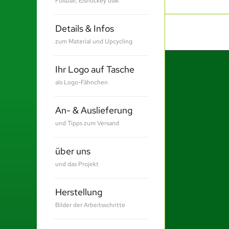
Fußball, Eishockey usw.
Details & Infos
zum Material und Upcycling
Ihr Logo auf Tasche
als Logo-Fähnchen
An- & Auslieferung
und Tipps zum Versand
über uns
und das Projekt
Herstellung
Bilder der Arbeitsschritte