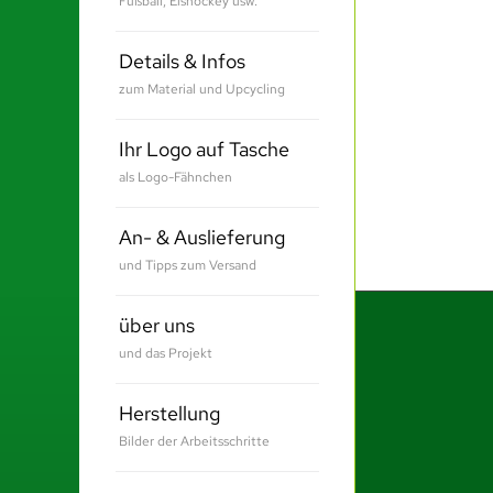
Fußball, Eishockey usw.
Details & Infos
zum Material und Upcycling
Ihr Logo auf Tasche
als Logo-Fähnchen
An- & Auslieferung
und Tipps zum Versand
über uns
und das Projekt
Herstellung
Bilder der Arbeitsschritte