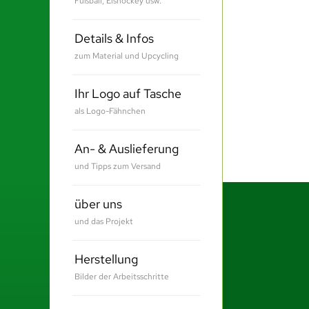
Fußball, Eishockey usw.
Details & Infos
zum Material und Upcycling
Ihr Logo auf Tasche
als Logo-Fähnchen
An- & Auslieferung
und Tipps zum Versand
über uns
und das Projekt
Herstellung
Bilder der Arbeitsschritte