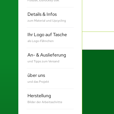
Fußball, Eishockey usw.
Details & Infos
zum Material und Upcycling
Ihr Logo auf Tasche
als Logo-Fähnchen
An- & Auslieferung
und Tipps zum Versand
über uns
und das Projekt
Herstellung
Bilder der Arbeitsschritte