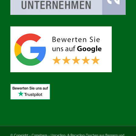
© Copyright - Comebags - Upcycling- & Recycling-Taschen aus Bannern und