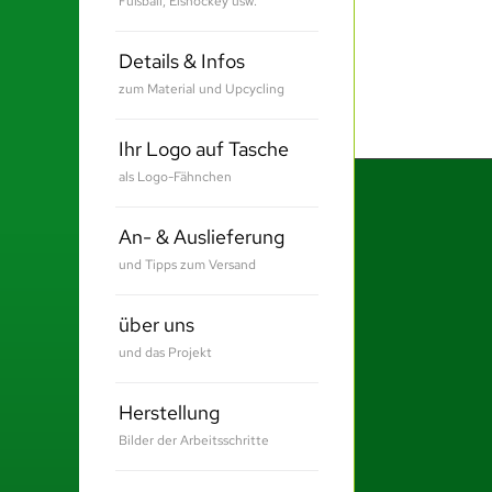
Fußball, Eishockey usw.
Details & Infos
zum Material und Upcycling
Ihr Logo auf Tasche
als Logo-Fähnchen
An- & Auslieferung
und Tipps zum Versand
über uns
und das Projekt
Herstellung
Bilder der Arbeitsschritte