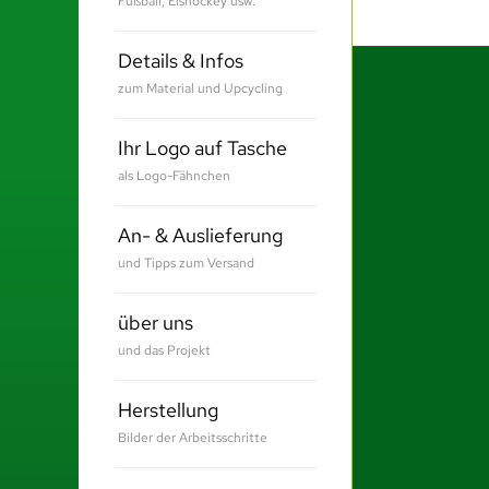
Fußball, Eishockey usw.
Details & Infos
zum Material und Upcycling
Ihr Logo auf Tasche
als Logo-Fähnchen
An- & Auslieferung
und Tipps zum Versand
über uns
und das Projekt
Herstellung
Bilder der Arbeitsschritte