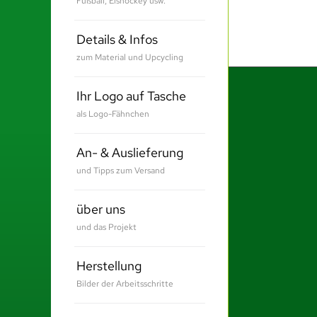
Fußball, Eishockey usw.
Details & Infos
zum Material und Upcycling
Ihr Logo auf Tasche
als Logo-Fähnchen
An- & Auslieferung
und Tipps zum Versand
über uns
und das Projekt
Herstellung
Bilder der Arbeitsschritte