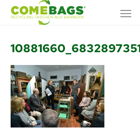
10881660_683289735