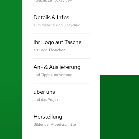
Fußball, Eishockey usw.
Details & Infos
zum Material und Upcycling
Ihr Logo auf Tasche
als Logo-Fähnchen
An- & Auslieferung
und Tipps zum Versand
über uns
und das Projekt
Herstellung
Bilder der Arbeitsschritte