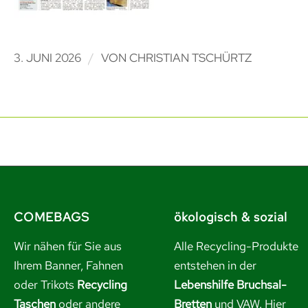
/
3. JUNI 2026
VON
CHRISTIAN TSCHÜRTZ
COMEBAGS
ökologisch & sozial
Wir nähen für Sie aus
Alle Recycling-Produkte
Ihrem Banner, Fahnen
entstehen in der
oder Trikots
Recycling
Lebenshilfe Bruchsal-
Taschen
oder andere
Bretten
und VAW. Hier